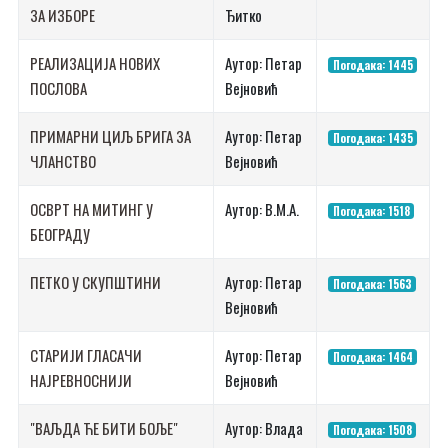
ЗА ИЗБОРЕ
Ђитко
РЕАЛИЗАЦИЈА НОВИХ
Аутор: Петар
Погодака: 1445
ПОСЛОВА
Вејновић
ПРИМАРНИ ЦИЉ БРИГА ЗА
Аутор: Петар
Погодака: 1435
ЧЛАНСТВО
Вејновић
ОСВРТ НА МИТИНГ У
Аутор: В.М.А.
Погодака: 1518
БЕОГРАДУ
ПЕТКО У СКУПШТИНИ
Аутор: Петар
Погодака: 1563
Вејновић
СТАРИЈИ ГЛАСАЧИ
Аутор: Петар
Погодака: 1464
НАЈРЕВНОСНИЈИ
Вејновић
"ВАЉДА ЋЕ БИТИ БОЉЕ"
Аутор: Влада
Погодака: 1508