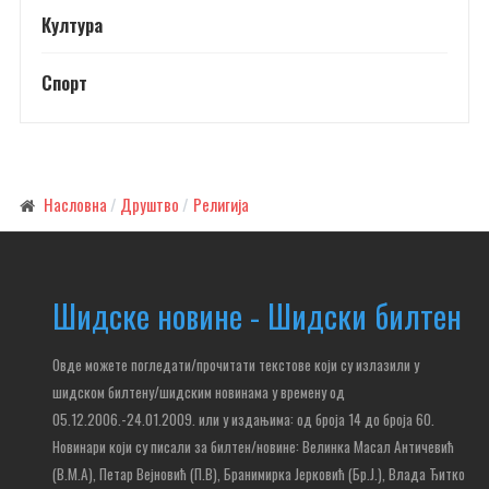
Култура
Спорт
Насловна
Друштво
Религија
Шидске новине - Шидски билтен
Овде можете погледати/прочитати текстове који су излазили у
шидском билтену/шидским новинама у времену од
05.12.2006.-24.01.2009. или у издањима: од броја 14 до броја 60.
Новинари који су писали за билтен/новине: Велинка Масал Античевић
(В.М.А), Петар Вејновић (П.В), Бранимирка Јерковић (Бр.Ј.), Влада Ђитко