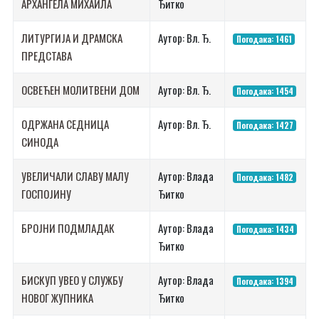
АРХАНГЕЛА МИХАИЛА
Ђитко
ЛИТУРГИЈА И ДРАМСКА
Аутор: Вл. Ђ.
Погодака: 1461
ПРЕДСТАВА
ОСВЕЋЕН МОЛИТВЕНИ ДОМ
Аутор: Вл. Ђ.
Погодака: 1454
ОДРЖАНА СЕДНИЦА
Аутор: Вл. Ђ.
Погодака: 1427
СИНОДА
УВЕЛИЧАЛИ СЛАВУ МАЛУ
Аутор: Влада
Погодака: 1482
ГОСПОЈИНУ
Ђитко
БРОЈНИ ПОДМЛАДАК
Аутор: Влада
Погодака: 1434
Ђитко
БИСКУП УВЕО У СЛУЖБУ
Аутор: Влада
Погодака: 1394
НОВОГ ЖУПНИКА
Ђитко