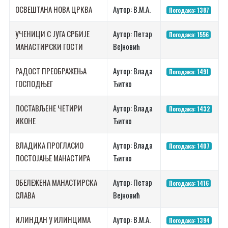
ОСВЕШТАНА НОВА ЦРКВА
Аутор: В.М.А.
Погодака: 1387
УЧЕНИЦИ С ЈУГА СРБИЈЕ
Аутор: Петар
Погодака: 1556
МАНАСТИРСКИ ГОСТИ
Вејновић
РАДОСТ ПРЕОБРАЖЕЊА
Аутор: Влада
Погодака: 1491
ГОСПОДЊЕГ
Ђитко
ПОСТАВЉЕНЕ ЧЕТИРИ
Аутор: Влада
Погодака: 1432
ИКОНЕ
Ђитко
ВЛАДИКА ПРОГЛАСИО
Аутор: Влада
Погодака: 1407
ПОСТОЈАЊЕ МАНАСТИРА
Ђитко
ОБЕЛЕЖЕНА МАНАСТИРСКА
Аутор: Петар
Погодака: 1416
СЛАВА
Вејновић
ИЛИНДАН У ИЛИНЦИМА
Аутор: В.М.А.
Погодака: 1394