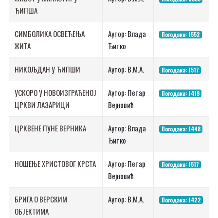
ЂИПША
СИМБОЛИКА ОСВЕЋЕЊА
Аутор: Влада
Погодака: 1552
ЖИТА
Ђитко
НИКОЉДАН У ЂИПШИ
Аутор: В.М.А.
Погодака: 1517
УСКОРО У НОВОИЗГРАЂЕНОЈ
Аутор: Петар
Погодака: 1419
ЦРКВИ ЛАЗАРИЦИ
Вејновић
ЦРКВЕНЕ ПУНЕ ВЕРНИКА
Аутор: Влада
Погодака: 1448
Ђитко
НОШЕЊЕ ХРИСТОВОГ КРСТА
Аутор: Петар
Погодака: 1517
Вејновић
БРИГА О ВЕРСКИМ
Аутор: В.М.А.
Погодака: 1422
ОБЈЕКТИМА