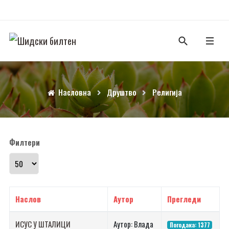
Насловна
Друштво
Религија
Филтери
Прикажи број
Наслов
Аутор
Прегледи
ИСУС У ШТАЛИЦИ
Аутор: Влада
Погодака: 1377