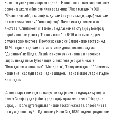
Како сте ушли у новинарске воде? - Новинарство сам заволео још у
основној школи и био сам члан редакције "Лист младих" у ОШ
"Филип Вишњић", а касније када сам био у гимназији, сарађивао сам
са школским листом "Гимназијалац". Почео сам да пишем и за
листове "Олимпикон" и "Темпо", а одласком на студије у Београд
сарађивао сам у листу "Политиколог" на ФПН и са више других
студентских листова. Професионално се бавим новинарством од
1974. године, кад сам постао стални дописник новосадског
"Дневника" из Шида. Лазић је писао за низ новина и часописа
широм некадашње Југославије, а текстове је објављивао у
"Омладинском новинама", "Младости", "Гласу омладине", "Сремским
новинама", сарађивао са Радио Шидом, Радио Новим Садом, Радио
Београдом...
Са новинарством није прекинуо ни кад је био на одслужењу војног
рока у Сарајеву где је био у редакцији армијског листа "Народни
борац". После дугогодишњег новинарског искуства, опробали сте
се и у издаваштву? - Одласком у Нови Сад 1980. године, радио сам