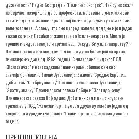
духовитости" Радио Београда и "Политике Експрес". Чак су ме звали
из осјечког позоришта да се професионално бавим глумом, али сам
схватио да је ипак новинарство мој позив и од глуме су остале само
лепе успомене. А свему што смо напред навели, додајмо и још један
важан сегмент Лазићевог живота, а то је планинарство. Много је
прошао и видео, освајао и признања... Откуда Ви у планинарству? -
Планинарством као спортом сам почео да се бавим још за време
гимназијских дана од 1969. године. С члановима шидског ПСД
"Железничар" и новосадским планинарима, обишао сам све
значајније планине бивше Југославије, Балкана, Средње Европе...
Добио сам "Сребрну значку" Планинарског савеза Југославије,
"Златну значку" Планинарског савеза Србије и "Златну значку"
Планинарског савеза Војводине. Добитник сам и више клупских
признања у ПСД "Железничар", а у овом друштву сам био један од
покретача и уредник часописа "Планинар" који је излазио десетак
година.
ПРЕДЛОГ КОЛЕГА