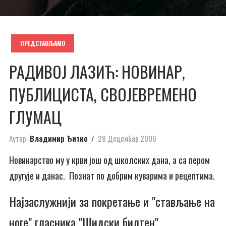
ПРЕДСТАВЉАМО
РАДИВОЈ ЛАЗИЋ: НОВИНАР,
ПУБЛИЦИСТА, СВОЈЕВРЕМЕНО
ГЛУМАЦ
Аутор:
Владимир Ђитко
28 Децембар 2006
Новинарство му у крви још од школских дана, а са пером
другује и данас. Познат по добрим куварима и рецептима.
Најзаслужнији за покретање и "стављање на
ноге" гласника "Шидски билтен"