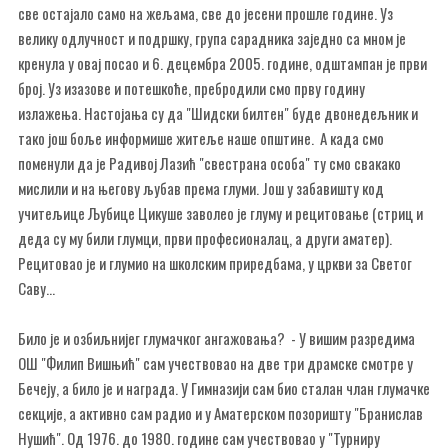
све остајало само на жељама, све до јесени прошле године. Уз
велику одлучност и подршку, група сарадника заједно са мном је
кренула у овај посао и 6. децембра 2005. године, одштампан је први
број. Уз изазове и потешкоће, пребродили смо прву годину
излажења. Настојања су да "Шидски билтен" буде двонедељник и
тако још боље информише житеље наше општине. А када смо
поменули да је Радивој Лазић "свестрана особа" ту смо свакако
мислили и на његову љубав према глуми. Још у забавишту код
учитељице Љубице Цикуше заволео је глуму и рецитовање (стриц и
деда су му били глумци, први професионалац, а други аматер).
Рецитовао је и глумио на школским приредбама, у цркви за Светог
Саву...
Било је и озбиљнијег глумачког ангажовања? - У вишим разредима
ОШ "Филип Вишњић" сам учествовао на две три драмске смотре у
Бечеју, а било је и награда. У Гимназији сам био сталан члан глумачке
секције, а активно сам радио и у Аматерском позоришту "Бранислав
Нушић". Од 1976. до 1980. године сам учествовао у "Турниру