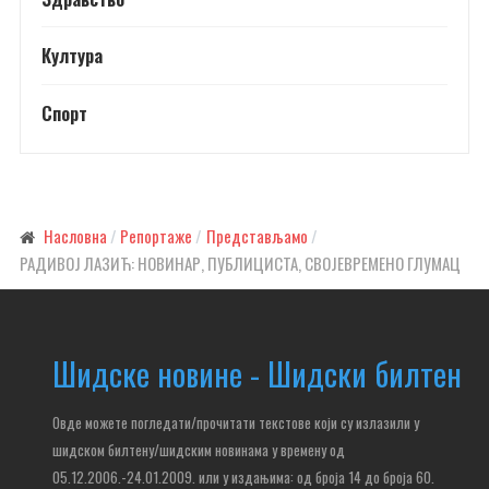
Култура
Спорт
Насловна
Репортаже
Представљамо
РАДИВОЈ ЛАЗИЋ: НОВИНАР, ПУБЛИЦИСТА, СВОЈЕВРЕМЕНО ГЛУМАЦ
Шидске новине - Шидски билтен
Овде можете погледати/прочитати текстове који су излазили у
шидском билтену/шидским новинама у времену од
05.12.2006.-24.01.2009. или у издањима: од броја 14 до броја 60.