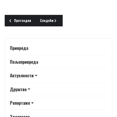
Претходни чланак: Путујем, запажам, бележим
Следећи чланак: ПАКЕТИ ЗА УГРОЖЕНЕ
Претходни
Следећи
Привреда
Пољопривреда
Актуелности
Друштво
Репортаже
Здравство