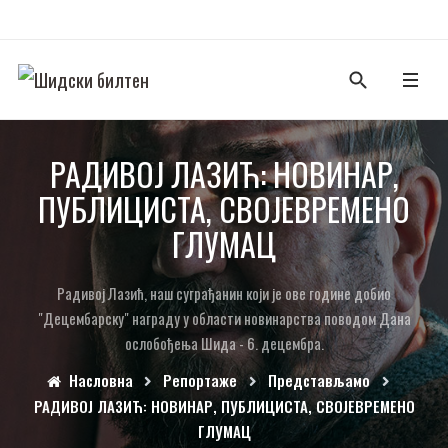
РАДИВОЈ ЛАЗИЋ: НОВИНАР,
ПУБЛИЦИСТА, СВОЈЕВРЕМЕНО
ГЛУМАЦ
Радивој Лазић, наш суграђанин који је ове године добио
"Децембарску" награду у области новинарства поводом Дана
ослобођења Шида - 6. децембра.
Насловна
Репортаже
Представљамо
РАДИВОЈ ЛАЗИЋ: НОВИНАР, ПУБЛИЦИСТА, СВОЈЕВРЕМЕНО
ГЛУМАЦ