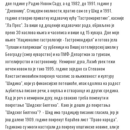
две године у Радио Новом Саду, а од 1982, до 1991. године у
"Дневнику". Стицајем околности, вратио сам се у Шид и 1991.
године отворио приватну издавачку кућу "Гастромаркетинг", касније
"Ла Прес". За више од деценије издавачког рада, објављено је
преко 30 наслова књига и часописа и више од 15 кувара. Две моје
књиге "Националне гастрологије - Гастромондијал" и готова јела
"Гулаши и паприкаши" су уџбеници на Вишој хотелијерској школи у
Београду (смер куварство) и на ПМФ-Департман за туризам,
хотелијерство и гастрономију. Немирног духа, Лазић увек тежи
нечем новом па је тако 1995. године заједно са Стеваном
Константиновићем покренуо часопис за књижевност и културу
"Шидина", који уз финансијске потешкоће, ипак одолева на радост
љубитеља писане речи, а окупља и ствараоце из других средина.
Кад је реч о немирном духу, онда свакако треба поменути и
покретање "Шидског билтена". Како је дошло до покретања
"Шидског билтена"? - Шид има традицију писаних гласила, јер је
још далеке 1909. године покренут Кораћев лист "Право народа".
Годинама су многи настојали да покрену општинске новине, али је