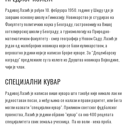
Радивој Лазић је рођен 10. фебруара 1950. године у Шиду где је
завршио основну школу и Гимназију. Новинарство је студирао на
Факултету политичких наука у Београду, гастрономију на Вишој
хотелијерској школи у Београду, а туризмологију на Природно-
математичком факултету - смер географија у Новом Саду. Лазић је
један од малобројних новинара који се бави кулинарством, а
вероватно једини који је написао бројне куваре. За "Децембарску
награду" предложиле су га колеге из Друштва новинара Војводине,
чији је члан.
СПЕЦИЈАЛНИ КУВАР
Радивој Лазић је написао више кувара што такође није нимало лак ни
једноставан посао, а међу њима се налази и прави раритет, или би га
могли назвати "специјални кувар". Приликом светског фудбалског
првенства, Лазић је једини објавио "кувар" са око 400 рецепата
специјалитета свих земаља учесница. Па ко воли - нека проба.