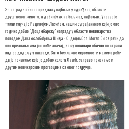
За награде обично предлажу најбоље у одређеној области
друштвеног живота, а добијају их најбољи од најбољих. Управо је
такав случај с Радивојем Лазићем, нашим суграђанином који је ове
године добио "Децембарску" награду у области новинарства
поводом Дана ослобођења Шида - 6. децембра. Могло би се рећи да
ово признање има још већи значај, јер су новинари обично по страни
кад се додељују награде. Зато без лажне скромности можемо рећи
да је признање које је добио колега Лазић, заправо признање и
другим новинарским прегаоцима са овог подручја.