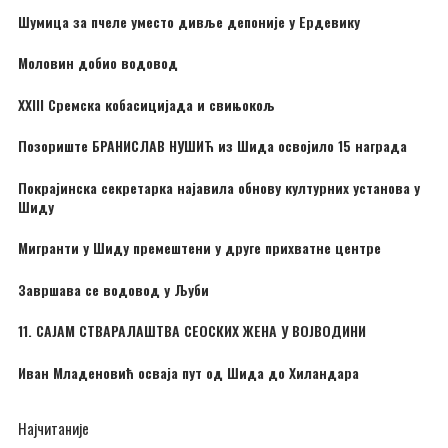
Шумица за пчеле уместо дивље депоније у Ердевику
Моловин добио водовод
XXIII Сремска кобасицијада и свињокољ
Позориште БРАНИСЛАВ НУШИЋ из Шида освојило 15 награда
Покрајинска секретарка најавила обнову културних установа у
Шиду
Мигранти у Шиду премештени у друге прихватне центре
Завршава се водовод у Љуби
11. САЈАМ СТВАРАЛАШТВА СЕОСКИХ ЖЕНА У ВОЈВОДИНИ
Иван Младеновић осваја пут од Шида до Хиландара
Најчитаније