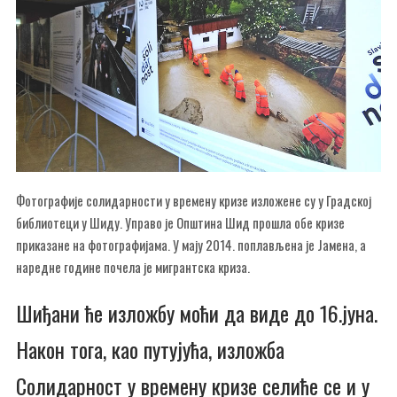
Фотографије солидарности у времену кризе изложене су у Градској
библиотеци у Шиду. Управо је Општина Шид прошла обе кризе
приказане на фотографијама. У мају 2014. поплављена је Јамена, а
наредне године почела је мигрантска криза.
Шиђани ће изложбу моћи да виде до 16.јуна.
Након тога, као путујућа, изложба
Солидарност у времену кризе селиће се и у