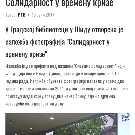
Солидарност у времену кризе
Аутор:
РТВ
13 Јуни 2017
У Градској библиотеци у Шиду отворена је
изложба фотографија "Солидарност у
времену кризе"
Изложба је део пројекта под називом "Славимо солидарност" који
Фондација Ане и Владе Дивац организује у оквиру прославе 10
година рада. Изложба обухвата фотографије настале у време две
кризе – мајским поплавама 2014. и у мигрантској кризи. Фотографије
приказују људе који у тренуцима кризе брину једни о другима
исказујући солидарност на делу.