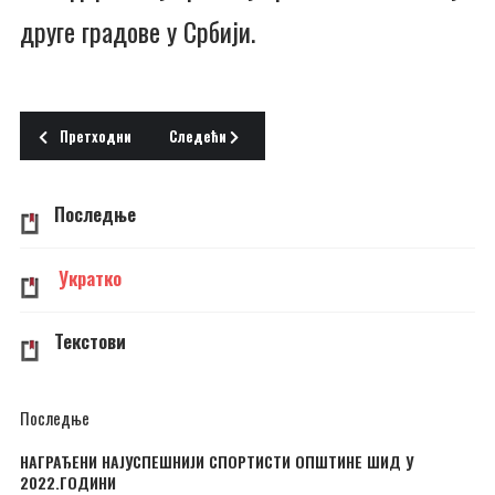
друге градове у Србији.
Претходни чланак: Сачувајмо културу Шида
Следећи чланак: Јамена три године после велик
Претходни
Следећи
Последње
Укратко
Текстови
Последње
НАГРАЂЕНИ НАЈУСПЕШНИЈИ СПОРТИСТИ ОПШТИНЕ ШИД У
2022.ГОДИНИ