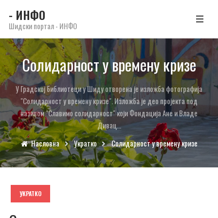
- ИНФО
Шидски портал - ИНФО
Солидарност у времену кризе
У Градској библиотеци у Шиду отворена је изложба фотографија
"Солидарност у времену кризе". Изложба је део пројекта под
називом "Славимо солидарност" који Фондација Ане и Владе
Дивац...
Насловна
Укратко
Солидарност у времену кризе
УКРАТКО