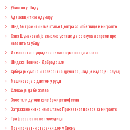
Убиство у Шиду
Адашевци тихо одумиру
Шид ће тражити измештање Центра за избеглице и мигранте
Сава Шумановић је замолио усташе да се окупа и спреми пре
него што га убију
Из манастира украдена велика сума новца и злато
Шидске Новине - Добродошли
Србија је хумано и толерантно друштво, Шид је издвојен случај
Машиновођа с длетом у руци
Сликао је да би живео
Заостали дугови коче бржи развој села
Затражено хитно измештање Прихватног центра за мигранте
Три језера са по пет звездица
Први приватни старачки дом у Срему