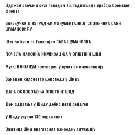
Одржан свечани скуп поводом 76. годишњице пробоја Сремског
фронта
ЗАКЉУЧАК О ИЗГРАДЊИ МОНУМЕНТАЛНОГ СПОМЕНИКА САВИ
ШУМАНОВИЋУ
Шта ће бити са Галеријом САВА ШУМАНОВИЋ
ПОЧЕЛА МАСОВНА ИМУНИЗАЦИЈА У ОПШТИНИ ШИД
Музеј ИЛИЈАНУМ претворен у пункт за имунизацију
Замењен километар цевовода у Шиду
ДАНА ОСЛОБОЂЕЊА ОПШТИНЕ ШИД
Дом здравља у Шиду добио нови рендген
У Шиду укупно 130 заражених
Општина Шид прогласила ванредну ситуацију