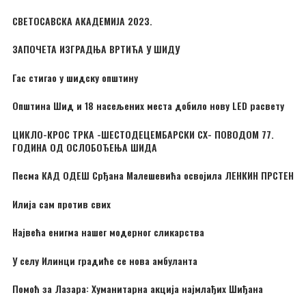
СВЕТОСАВСКА АКАДЕМИЈА 2023.
ЗАПОЧЕТА ИЗГРАДЊА ВРТИЋА У ШИДУ
Гас стигао у шидску општину
Општина Шид и 18 насељених места добило нову LED расвету
ЦИКЛО-КРОС ТРКА -ШЕСТОДЕЦЕМБАРСКИ CX- ПОВОДОМ 77.
ГОДИНА ОД ОСЛОБОЂЕЊА ШИДА
Песма КАД ОДЕШ Срђана Малешевића освојила ЛЕНКИН ПРСТЕН
Илија сам против свих
Највећа енигма нашег модерног сликарства
У селу Илинци градиће се нова амбуланта
Помоћ за Лазара: Хуманитарна акција најмлађих Шиђана