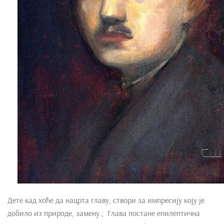
Дете кад хоће да нацрта главу, створи за импресију коју је
добило из природе, замену.; Глава постане епилептична