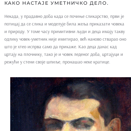
КАКО НАСТАЈЕ УМЕТНИЧКО ДЕЛО.
Некада, у прадавно доба када се почиње сликарство, први је
потицај да се слика и моделује била жеља приказати човека
и природу. У томе часу примитивни људи и деца имају такву
одлику човек-уметник није имитирао, већ наново стварао оно
што је хтео испрва само да прикаже. Као деца данас кад
цртају на плочнику, тако је и човек леденог доба, цртајуци и
режући у стени своје шпиље, пронашао неке кратице.