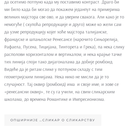
да осетимо потпуно када му поставимо контраст. Драго би
ми било када би могао да покажем једанпут на примерима
великих мајстора све ово, и да уверим свакога. Али како је то
немогуће ( скупоћа репродукције и друго) може ко жели сам
да узме репродукцију којег хоће мајстора талијанске,
француске и шпањолске Ренесансе (нарочито Сињорелија,
Рафаела, Пусена, Тицијана, Тинторета и Грека), па нека слику
располови хоризонталом и вертикалом, и нека крајње тачке
тих линија споји тако дијагоналама да добије ромбоид.
Видеће да је ритам слике у потпуном складу с тим
геометријским линијама. Нека нико не мисли да је то
случајност. Тај оквир (ромбоид) има и своје име, и зове се
«ренесансни оквир», те су га учили, на свим сликарским
школама, до времена Романтике и Импресионизма.
ОПШИРНИЈЕ …СЛИКАР О СЛИКАРСТВУ