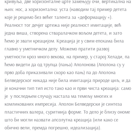
кривуља, две хоризонталне црте замењују очи, вертикална на
њих: нос, а хоризонтална: уста (наводим тај пример детета
које је рецимо без већег талента за «деформацију «).
Реалност тог дечјег цртежа није реалност имитације, већ
једна виша, створена стваралачком вољом детета, и зато
ћемо је звати креацијом. Креација је у свим епохама била
главно у уметничком делу. Можемо пратити развој
уметности кроз много векова, на пример, у старој Хелади, па
ћемо видети да од трупца (пања) Аполонова (Аполона су у
прво доба приказивали скоро као пањ) па до Аполона
Белведерског никада није била имитација природе циљ, и да
је коначни тип тип исто тако као и први чиста креација: само
је у последњем случају настала ма темељу многих и
комликованих импресија. Аполон Белведерски је синтеза
пластичних валера, суритмија форме. То дело је близу ономе
што би могли назвати апсолутна креација (или како се
обично вели, премда погрешно, идеализација).