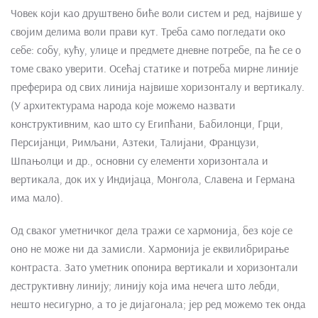
Човек који као друштвено биће воли систем и ред, највише у
својим делима воли прави кут. Треба само погледати око
себе: собу, кућу, улице и предмете дневне потребе, па ће се о
томе свако уверити. Осећај статике и потреба мирне линије
преферира од свих линија највише хоризонталу и вертикалу.
(У архитектурама народа које можемо назвати
конструктивним, као што су Египћани, Бабилонци, Грци,
Персијанци, Римљани, Азтеки, Талијани, Французи,
Шпањолци и др., основни су елементи хоризонтала и
вертикала, док их у Индијаца, Монгола, Славена и Германа
има мало).
Од сваког уметничког дела тражи се хармонија, без које се
оно не може ни да замисли. Хармонија је еквилибрирање
контраста. Зато уметник опонира вертикали и хоризонтали
деструктивну линију; линију која има нечега што лебди,
нешто несигурно, а то је дијагонала; јер ред можемо тек онда