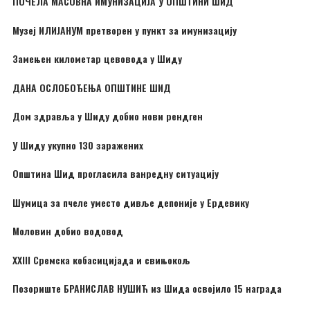
ПОЧЕЛА МАСОВНА ИМУНИЗАЦИЈА У ОПШТИНИ ШИД
Музеј ИЛИЈАНУМ претворен у пункт за имунизацију
Замењен километар цевовода у Шиду
ДАНА ОСЛОБОЂЕЊА ОПШТИНЕ ШИД
Дом здравља у Шиду добио нови рендген
У Шиду укупно 130 заражених
Општина Шид прогласила ванредну ситуацију
Шумица за пчеле уместо дивље депоније у Ердевику
Моловин добио водовод
XXIII Сремска кобасицијада и свињокољ
Позориште БРАНИСЛАВ НУШИЋ из Шида освојило 15 награда