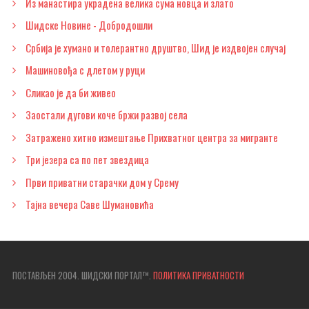
Из манастира украдена велика сума новца и злато
Шидске Новине - Добродошли
Србија је хумано и толерантно друштво, Шид је издвојен случај
Машиновођа с длетом у руци
Сликао је да би живео
Заостали дугови коче бржи развој села
Затражено хитно измештање Прихватног центра за мигранте
Три језера са по пет звездица
Први приватни старачки дом у Срему
Тајна вечера Саве Шумановића
ПОСТАВЉЕН 2004. ШИДСКИ ПОРТАЛ™.
ПОЛИТИКА ПРИВАТНОСТИ