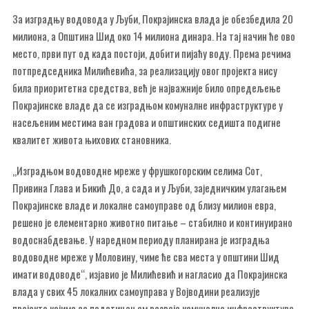
За изградњу водовода у Љуби, Покрајинска влада је обезбедила 20
милиона, а Општина Шид око 14 милиона динара. На тај начин ће ово
место, први пут од када постоји, добити пијаћу воду. Према речима
потпредседника Милићевића, за реализацију овог пројекта нису
била приоритетна средства, већ је најважније било опредељење
Покрајинске владе да се изградњом комуналне инфраструктуре у
насељеним местима ван градова и општинских седишта подигне
квалитет живота њихових становника.
„Изградњом водоводне мреже у фрушкогорским селима Сот,
Привина Глава и Бикић До, а сада и у Љуби, заједничким улагањем
Покрајинске владе и локалне самоуправе од близу милион евра,
решено је елементарно животно питање – стабилно и континуирано
водоснабдевање. У наредном периоду планирана је изградња
водоводне мреже у Моловину, чиме ће сва места у општини Шид
имати водоводе“, изјавио је Милићевић и нагласио да Покрајинска
влада у свих 45 локалних самоуправа у Војводини реализује
пројекте којима се подстицањем развоја комуналне инфраструктуре