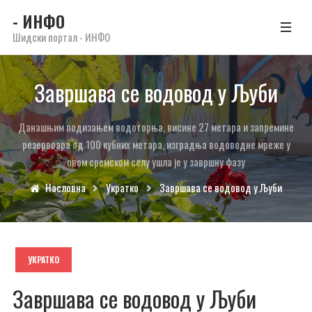
- ИНФО
Шидски портал - ИНФО
Завршава се водовод у Љуби
Данашњим подизањем водоторња, висине 27 метара и запремине
резервоара од 100 кубних метара, изградња водоводне мреже у
овом сремском селу ушла је у завршну фазу
Насловна
Укратко
Завршава се водовод у Љуби
УКРАТКО
Завршава се водовод у Љуби