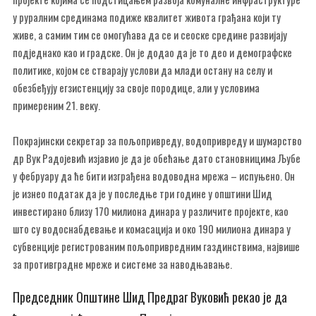
у руралним срединама подиже квалитет живота грађана који ту
живе, а самим тим се омогућава да се и сеоске средине развијају
подједнако као и градске. Он је додао да је то део и демографске
политике, којом се стварају услови да млади остану на селу и
обезбеђују егзистенцију за своје породице, али у условима
примереним 21. веку.
Покрајински секретар за пољопривреду, водопривреду и шумарство
др Вук Радојевић изјавио је да је обећање дато становницима Љубе
у фебруару да ће бити изграђена водоводна мрежа – испуњено. Он
је изнео податак да је у последње три године у општини Шид
инвестирано близу 170 милиона динара у различите пројекте, као
што су водоснабдевање и комасација и око 190 милиона динара у
субвенције регистрованим пољопривредним газдинствима, највише
за противградне мреже и системе за наводњавање.
Председник Општине Шид Предраг Вуковић рекао је да