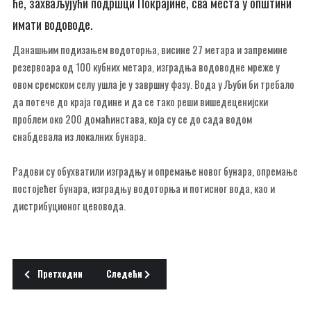
ће, захваљујући подршци Покрајине, сва места у општини
имати водоводе.
Данашњим подизањем водоторња, висине 27 метара и запремине
резервоара од 100 кубних метара, изградња водоводне мреже у
овом сремском селу ушла је у завршну фазу. Вода у Љуби би требало
да потече до краја године и да се тако реши вишедеценијски
проблем око 200 домаћинстава, која су се до сада водом
снабдевала из локалних бунара.
Радови су обухватили изградњу и опремање новог бунара, опремање
постојећег бунара, изградњу водоторња и потисног вода, као и
дистрибуционог цевовода.
Претходни чланак: Мигранти у Шиду премештени у друге прихватне
Следећи чланак: 11. САЈАМ СТВАРАЛАШТВА СЕОС
Претходни
Следећи