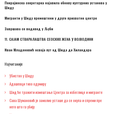
Покрајинска секретарка најавила обнову културних установа у
Шиду
Мигранти у Шиду премештени у друге прихватне центре
Завршава се водовод у Љуби
11. САЈАМ СТВАРАЛАШТВА СЕОСКИХ ЖЕНА У ВОЈВОДИНИ
Иван Младеновић осваја пут од Шида до Хиландара
Најчитаније
Убиство у Шиду
Адашевци тихо одумиру
Шид ће тражити измештање Центра за избеглице и мигранте
Сава Шумановић је замолио усташе да се окупа и спреми пре
него што га убију