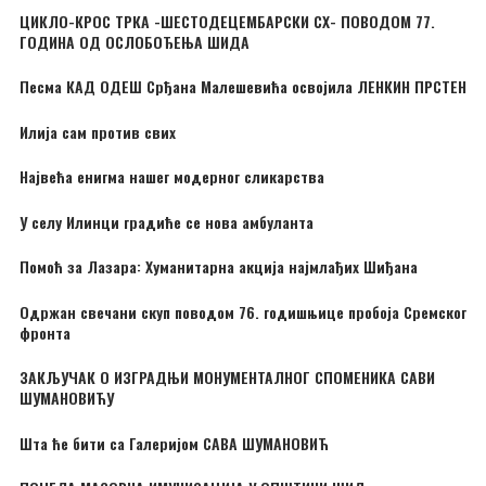
ЦИКЛО-КРОС ТРКА -ШЕСТОДЕЦЕМБАРСКИ CX- ПОВОДОМ 77.
ГОДИНА ОД ОСЛОБОЂЕЊА ШИДА
Песма КАД ОДЕШ Срђана Малешевића освојила ЛЕНКИН ПРСТЕН
Илија сам против свих
Највећа енигма нашег модерног сликарства
У селу Илинци градиће се нова амбуланта
Помоћ за Лазара: Хуманитарна акција најмлађих Шиђана
Одржан свечани скуп поводом 76. годишњице пробоја Сремског
фронта
ЗАКЉУЧАК О ИЗГРАДЊИ МОНУМЕНТАЛНОГ СПОМЕНИКА САВИ
ШУМАНОВИЋУ
Шта ће бити са Галеријом САВА ШУМАНОВИЋ