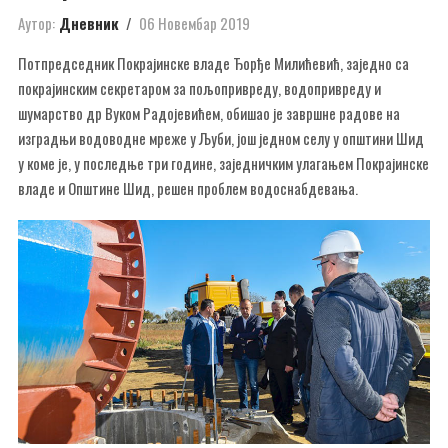
Аутор:
Дневник
06 Новембар 2019
Потпредседник Покрајинске владе Ђорђе Милићевић, заједно са
покрајинским секретаром за пољопривреду, водопривреду и
шумарство др Вуком Радојевићем, обишао је завршне радове на
изградњи водоводне мреже у Љуби, још једном селу у општини Шид
у коме је, у последње три године, заједничким улагањем Покрајинске
владе и Општине Шид, решен проблем водоснабдевања.