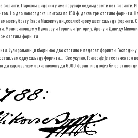
е форинти. Парохом шидским у име парусије седамдесет и пет форинти. И
тов. На два новосадска шпитала по 150 ф. дакле три стотине форинти. Н
љам моему брату Гаври Миковичу вицесолгебирову шест хиљада форинти. 
. Моим синовцем у Вуковару и Терпињи Григорију, Арону и Давиду Микови
сам стотина форинти.
нти. Јули рањеници кћери мое две стотине и педесет форинти. Господину
 остављам едну хиљаду форинти...“ Све укупно, Григорије је тестаментом 
жна да карловачком архиепископу да 6000 форинти од којих би се стипенди