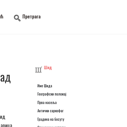
ић
Претрага
Шид
рад
Име Шида
Географски положај
Прва насеља
Антички саркофаг
вид
Градина на босуту
царица