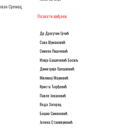
ован Сремац
Познати шиђани
Др Драгутин Грчић
Сава Шумановић
Симеон Пишчевић
Илија Башичевић Босиљ
Димитрије Орешковић
Миливој Мауковић
Криста Ђорђевић
Павле Јовановић
Веда Загорац
Бошко Симоновић
Јелена Станивуковић