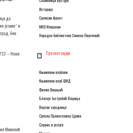
Споменици културе
Историја
ици да
Сремски фронт
е језике" и
МНУ Илијанум
град, био
Народна библиотека Симеон Пишчевић
Презентације
1732 – Нови
Књижевни клубови
Књижевни клуб ШИД
Филип Вишњић
Благоје Јастребић Вашица
Верске заједнице
Српска Православна Црква
Сервис и услуге
рил Миковић