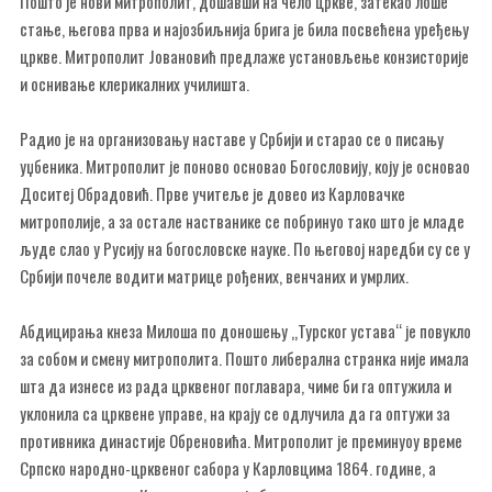
Пошто је нови митрополит, дошавши на чело цркве, затекао лоше
стање, његова прва и најозбиљнија брига је била посвећена уређењу
цркве. Митрополит Јовановић предлаже установљење конзисторије
и оснивање клерикалних училишта.
Радио је на организовању наставе у Србији и старао се о писању
уџбеника. Митрополит је поново основао Богословију, коју је основао
Доситеј Обрадовић. Прве учитеље је довео из Карловачке
митрополије, а за остале настванике се побринуо тако што је младе
људе слао у Русију на богословске науке. По његовој наредби су се у
Србији почеле водити матрице рођених, венчаних и умрлих.
Абдицирања кнеза Милоша по доношењу „Турског устава“ је повукло
за собом и смену митрополита. Пошто либерална странка није имала
шта да изнесе из рада црквеног поглавара, чиме би га оптужила и
уклонила са црквене управе, на крају се одлучила да га оптужи за
противника династије Обреновића. Митрополит је преминуоу време
Српско народно-црквеног сабора у Карловцима 1864. године, а