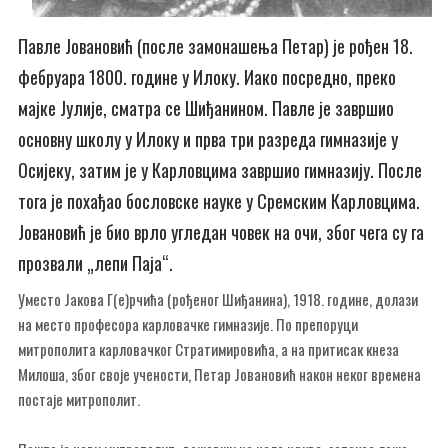
Павле Јовановић (после замонашења Петар) је рођен 18.
фебруара 1800. године у Илоку. Иако посредно, преко
мајке Јулије, сматра се Шиђанином. Павле је завршио
основну школу у Илоку и прва три разреда гимназије у
Осијеку, затим је у Карловцима завршио гимназију. После
тога је похађао бословске науке у Сремским Карловцима.
Јовановић је био врло угледан човек на очи, због чега су га
прозвали „лепи Паја“.
Уместо Јакова Г(е)рчића (рођеног Шиђанина), 1918. године, долази
на место професора карловачке гимназије. По препоруци
митрополита карловачког Стратимировића, а на притисак кнеза
Милоша, због своје учености, Петар Јовановић након неког времена
постаје митрополит.