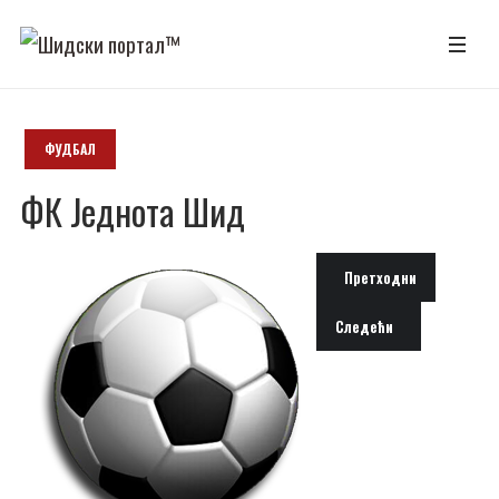
ФУДБАЛ
ФК Једнота Шид
Претходни чланак: ФК С
Претходни
Следећи чланак: ФК Ра
Следећи