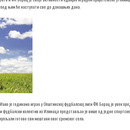
и под њим ће наступати све до данашњих дана.
. Иако је годинама играо у Општинској фудбалској лиги ФК Борац је увек п
ари фудбалски колектив из Илинаца представљао је више од једне спортске
 окупљали готово сви мештани овог сремског села.