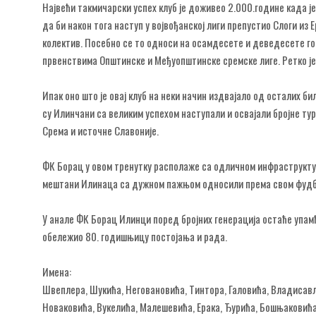
Највећи такмичарски успех клуб је доживео 2.000.године када је
да би након тога наступ у војвођанској лиги препустио Слоги и
колектив. Посебно се то односи на осамдесете и деведесете годи
првенствима Општинске и Међуопштинске сремске лиге. Ретко је
Ипак оно што је овај клуб на неки начин издвајало од осталих б
су Илинчани са великим успехом наступали и освајали бројне ту
Срема и источне Славоније.
ФК Борац у овом тренутку располаже са одличном инфраструктур
мештани Илинаца са дужном пажњом односили према свом фудбалс
У анале ФК Борац Илинци поред бројних генерација остаће упамће
обележио 80. годишњицу постојања и рада.
Имена:
Швеплера, Шукића, Неговановића, Тинтора, Галовића, Владисављ
Новаковића, Вукелића, Малешевића, Ерака, Ђурића, Бошњаковића,