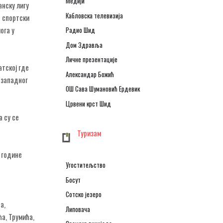
Медији
анску лигу
Кабловска телевизија
н спортски
ога у
Радио Шид
Дом Здравља
Личне презентације
атској где
Александар Божић
 западног
ОШ Сава Шумановић Ердевик
Црвени крст Шид
 су се
Туризам
. године
Угоститељство
Босут
Сотско језеро
а,
Липовача
а, Трумића,