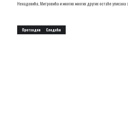
Ненадовића, Митровића и многих многих других остаће уписана 
Претходни чланак: Фудбалски клуб ''Граничар'' Адашевци
Следећи чланак: ФК Омладинац Батровци
Претходни
Следећи