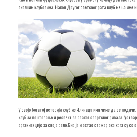
околним клубовима. Након Другог светског рата клуб мења име 
У својо богатој историји клуб из Илинаца има чиме да се подичи
клуб за поштовање и респект за сваког спортског ривала. Уств
организације за своје село.Био је и остао стожер око кога су се