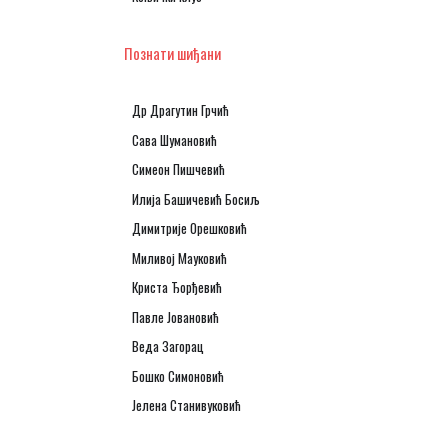
Познати шиђани
Др Драгутин Грчић
Сава Шумановић
Симеон Пишчевић
Илија Башичевић Босиљ
Димитрије Орешковић
Миливој Мауковић
Криста Ђорђевић
Павле Јовановић
Веда Загорац
Бошко Симоновић
Јелена Станивуковић