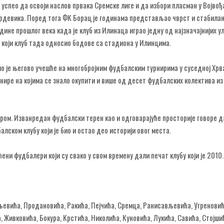
 успео да освоји наслов првака Сремске лиге и да избори пласман у Војвођ
з Ердевика. Поред тога ФК Борац је годинама представљао чврст и стабила
не прошлог века када је клуб из Илинаца играо једну од најзначајнијих ул
 који клуб тада односио бодове са стадиона у Илинцима.
ило је његово учешће на многобројним фудбалским турнирима у суседној Хрв
рнире на којима се знало окупити и више од десет фудбалских колектива из
ом. Изванредан фудбалски терен као и одговарајуће просторије говоре да
ком клубу који је био и остао део историји овог места.
ни фудбалери који су свако у свом времену дали печат клубу који је 2010
евића, Продановића, Ракића, Пејчића, Сремца, Ранисављевића, Угреновић
 Живковића, Бокура, Крстића, Николића, Куновића, Лукића, Савића, Стојшић