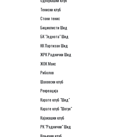
Одбојкашки клуб
Тениски клуб
Стони тенис
Бициклисти Шид
БК "Једнота" Шид
КК Партизан Шид
ЖРК Раднички Шид
ЖОК Макс
Риболов
Шаховски клуб
Рекреација
Карате клуб "Шид"
Карате клуб "Шогун"
Кајакашки клуб
РК "Раднички" Шид
Коњички клуб