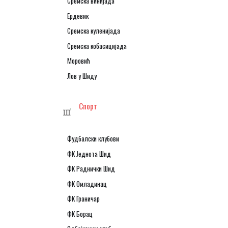
Сремска винијада
Ердевик
Сремска куленијада
Сремска кобасицијада
Моровић
Лов у Шиду
Спорт
Фудбалски клубови
ФК Једнота Шид
ФК Раднички Шид
ФК Омладинац
ФК Граничар
ФК Борац