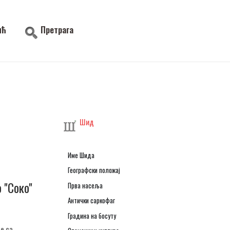
ић
Претрага
Шид
Име Шида
Географски положај
'Соко''
Прва насеља
Антички саркофаг
Градина на босуту
е са