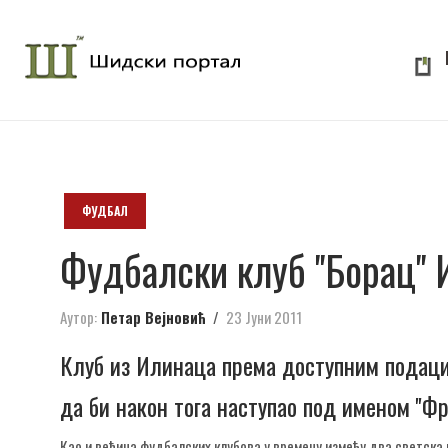
ФУДБАЛ
Фудбалски клуб ''Борац''
Аутор:
Петар Вејновић
23 Јуни 2011
Клуб из Илинаца према доступним подацима 
да би након тога наступао под именом ''Фр
Као и већина фудбалских клубова у времену између два светска 