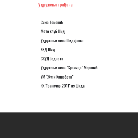
Удружења грађана
Сима Томовић
Мото клуб Шид
Удружење жена Шидијанке
ХКД Шид
СКУД Једнота
Удружење жена "Сремице" Моровић
УМ "Жути Кишобран"
КК "Граничар 2011" из Шида