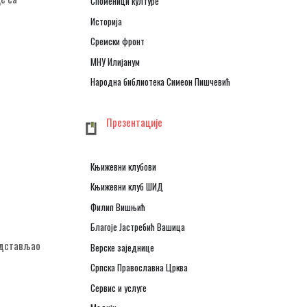
Споменици културе
Историја
Сремски фронт
МНУ Илијанум
Народна библиотека Симеон Пишчевић
Презентације
Књижевни клубови
Књижевни клуб ШИД
Филип Вишњић
Благоје Јастребић Вашица
редстављао
Верске заједнице
Српска Православна Црква
Сервис и услуге