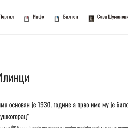
Портал
Инфо
Билтен
Сава Шуманов
 Илинци
основан је 1930. године а прво име му је било '
ушкогорац''
рата и ФК Борац је своје активности одвијао играјући пријатељске утакмиц