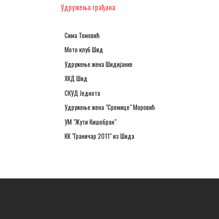
Удружења грађана
Сима Томовић
Мото клуб Шид
Удружење жена Шидијанке
ХКД Шид
СКУД Једнота
Удружење жена "Сремице" Моровић
УМ "Жути Кишобран"
КК "Граничар 2011" из Шида