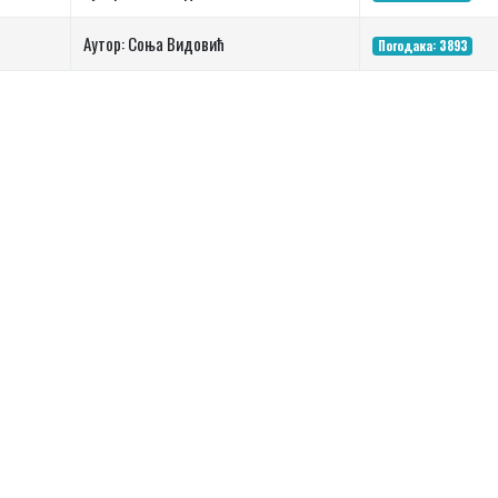
Аутор: Соња Видовић
Погодака: 3893