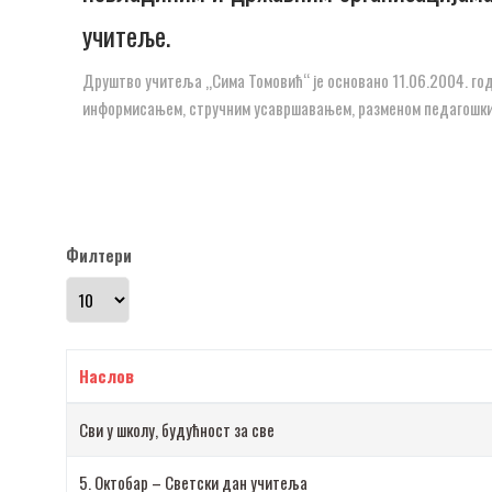
учитеље.
Друштво учитеља „Сима Томовић“ је основано 11.06.2004. го
информисањем, стручним усавршавањем, разменом педагошки
Филтери
Прикажи број
Наслов
Сви у школу, будућност за све
5. Октобар – Светски дан учитеља