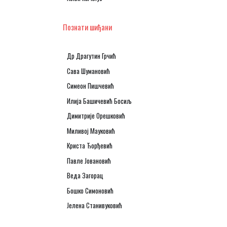
Познати шиђани
Др Драгутин Грчић
Сава Шумановић
Симеон Пишчевић
Илија Башичевић Босиљ
Димитрије Орешковић
Миливој Мауковић
Криста Ђорђевић
Павле Јовановић
Веда Загорац
Бошко Симоновић
Јелена Станивуковић