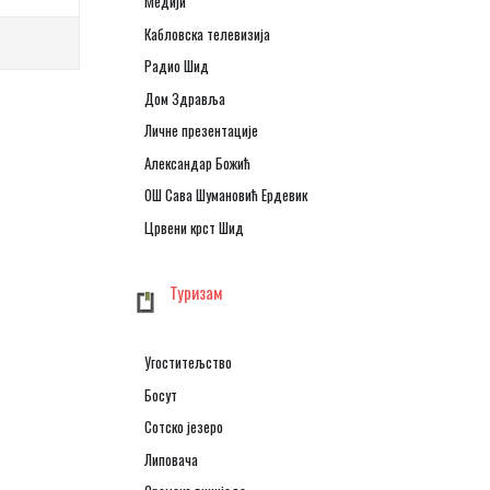
Медији
Кабловска телевизија
Радио Шид
Дом Здравља
Личне презентације
Александар Божић
ОШ Сава Шумановић Ердевик
Црвени крст Шид
Туризам
Угоститељство
Босут
Сотско језеро
Липовача