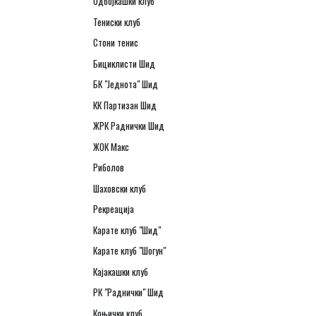
Одбојкашки клуб
Тениски клуб
Стони тенис
Бициклисти Шид
БК "Једнота" Шид
КК Партизан Шид
ЖРК Раднички Шид
ЖОК Макс
Риболов
Шаховски клуб
Рекреација
Карате клуб "Шид"
Карате клуб "Шогун"
Кајакашки клуб
РК "Раднички" Шид
Коњички клуб