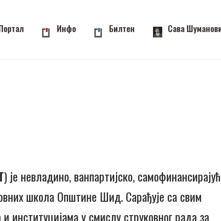
Портал
Инфо
Билтен
Сава Шуманов
Т
) је невладино, ванпартијско, самофинансирајућ
овних школа Општине Шид. Сарађује са свим
и институцијама у смислу струковног рада за