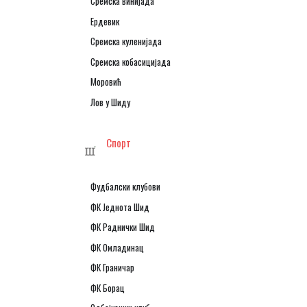
Сремска винијада
Ердевик
Сремска куленијада
Сремска кобасицијада
Моровић
Лов у Шиду
Спорт
Фудбалски клубови
ФК Једнота Шид
ФК Раднички Шид
ФК Омладинац
ФК Граничар
ФК Борац