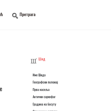
ић
Претрага
Шид
Име Шида
Географски положај
е
Прва насеља
Антички саркофаг
Градина на босуту