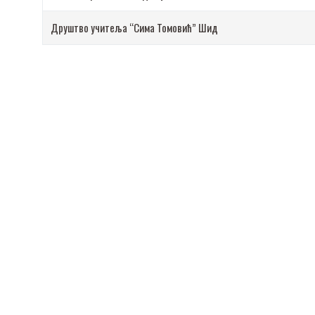
Друштво учитеља “Сима Томовић” Шид