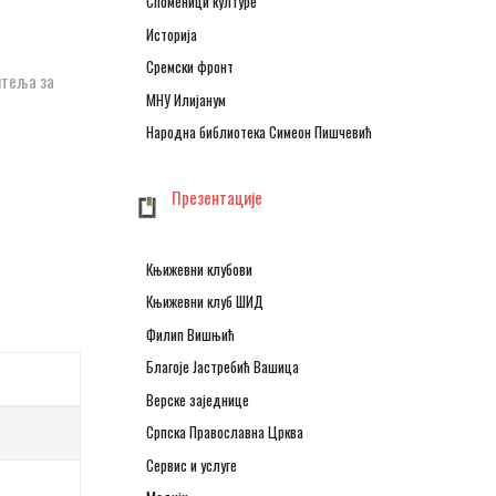
Споменици културе
Историја
Сремски фронт
итеља за
МНУ Илијанум
Народна библиотека Симеон Пишчевић
Презентације
Књижевни клубови
Књижевни клуб ШИД
Филип Вишњић
Благоје Јастребић Вашица
Верске заједнице
Српска Православна Црква
Сервис и услуге