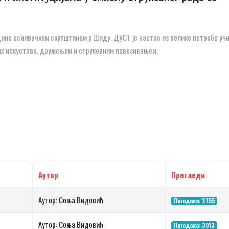
дине оснивачком скупштином у Шиду. ДУСТ је настао из велике потребе уч
х искустава, дружењем и струковним повезивањем.
Аутор
Прегледи
Аутор: Соња Видовић
Погодака: 2755
Аутор: Соња Видовић
Погодака: 3913