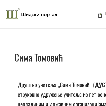
Сима Томовић
Друштво учитеља „Сима Томовић“ (
ДУС
струковно удружење учитеља из пет осн
невладиним и државним организацијама 