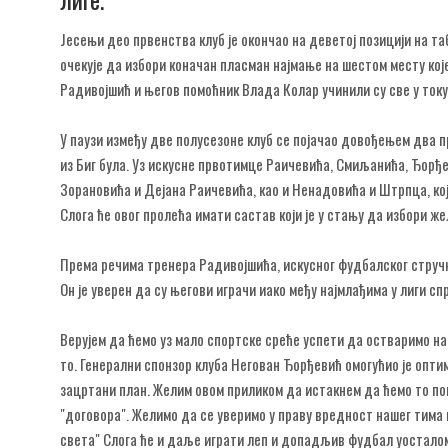
Јесењи део првенства клуб је окончао на деветој позицији на та
очекује да избори коначан пласман најмање на шестом месту ко
Радивојшић и његов помоћник Влада Колар учинили су све у ток
У паузи између две полусезоне клуб се појачао довођењем два 
из Биг була. Уз искусне првотимце Раичевића, Смиљанића, Ђорђ
Зорановића и Дејана Раичевића, као и Ненадовића и Штрпца, који
Слога ће овог пролећа имати састав који је у стању да избори ж
Према речима тренера Радивојшића, искусног фудбалског стручњ
Он је уверен да су његови играчи иако међу најмлађима у лиги сп
Верујем да ћемо уз мало спортске среће успети да остваримо на
то. Генерални спонзор клуба Негован Ђорђевић омогућио је опти
зацртани план. Желим овом приликом да истакнем да ћемо то пок
"договора". Желимо да се уверимо у праву вредност нашег тима ко
света" Слога ће и даље играти леп и допадљив фудбал уосталом