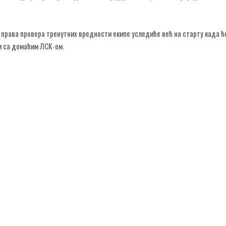
 права провера тренутних вредности екипе уследиће већ на старту када ће
ти са домаћим ЛСК-ом.