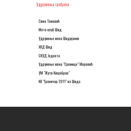
Удружења грађана
Сима Томовић
Мото клуб Шид
Удружење жена Шидијанке
ХКД Шид
СКУД Једнота
Удружење жена "Сремице" Моровић
УМ "Жути Кишобран"
КК "Граничар 2011" из Шида