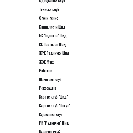
Одбојкашки клуб
Тениски клуб
Стони тенис
Бициклисти Шид
БК "Једнота" Шид
КК Партизан Шид
ЖРК Раднички Шид
ЖОК Макс
Риболов
Шаховски клуб
Рекреација
Карате клуб "Шид"
Карате клуб "Шогун"
Кајакашки клуб
РК "Раднички" Шид
Коњички клуб