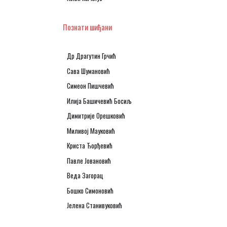
Познати шиђани
Др Драгутин Грчић
Сава Шумановић
Симеон Пишчевић
Илија Башичевић Босиљ
Димитрије Орешковић
Миливој Мауковић
Криста Ђорђевић
Павле Јовановић
Веда Загорац
Бошко Симоновић
Јелена Станивуковић