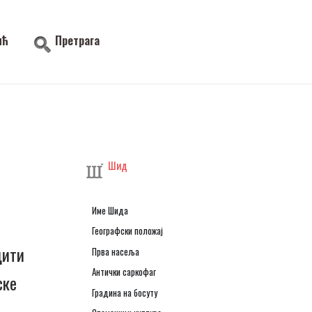
ић
Претрага
Шид
Име Шида
Географски положај
дити
Прва насеља
Антички саркофаг
ске
Градина на босуту