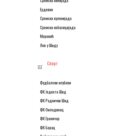
Сремска винијада
Ердевик
Сремска куленијада
Сремска кобасицијада
Моровић
Лов у Шиду
Спорт
Фудбалски клубови
ФК Једнота Шид
ФК Раднички Шид
ФК Омладинац
ФК Граничар
ФК Борац