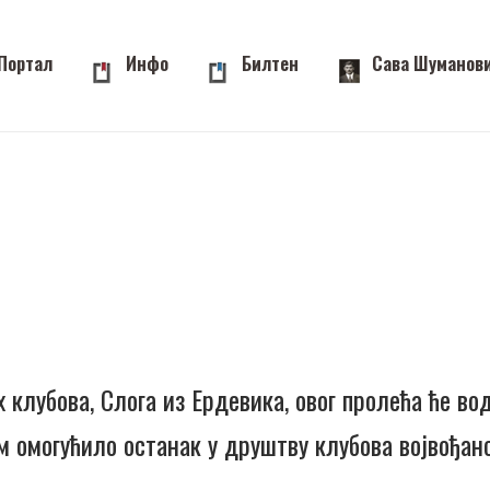
Портал
Инфо
Билтен
Сава Шуманов
клубова, Слога из Ердевика, овог пролећа ће во
им омогућило останак у друштву клубова војвођан