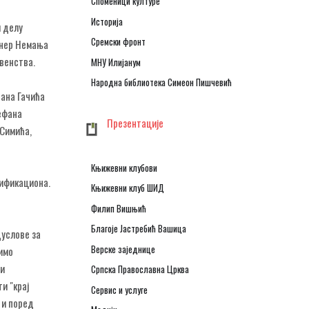
Споменици културе
Историја
м делу
Сремски фронт
енер Немања
венства.
МНУ Илијанум
Народна библиотека Симеон Пишчевић
ђана Гачића
тефана
Презентације
 Симића,
Књижевни клубови
лификациона.
Књижевни клуб ШИД
Филип Вишњић
Благоје Јастребић Вашица
дуслове за
Верске заједнице
римо
 и
Српска Православна Црква
и "крај
Сервис и услуге
 и поред