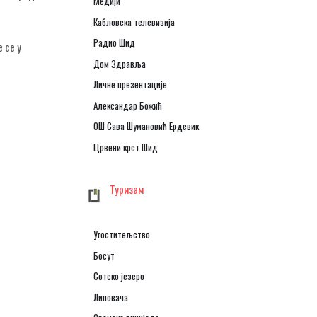
Медији
Кабловска телевизија
Радио Шид
 се у
Дом Здравља
Личне презентације
Александар Божић
ОШ Сава Шумановић Ердевик
Црвени крст Шид
Туризам
Угоститељство
Босут
Сотско језеро
Липовача