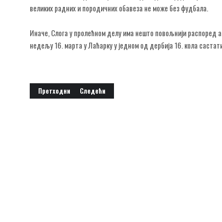
великих радних и породичних обавеза не може без фудбала.
Иначе, Слога у пролећном делу има нешто повољнији распоред а
недељу 16. марта у Лаћарку у једном од дербија 16. кола саста
Претходни чланак: ФК Омладинац Батровци
Следећи чланак: ФК Једнота Шид
Претходни
Следећи