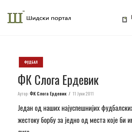
ФУДБАЛ
ФК Слога Ердевик
Аутор:
ФК Слога Ердевик
11 Јуни 2011
Један од наших најуспешнијих фудбалских 
жестоку борбу за једно од места које би 
лиге.