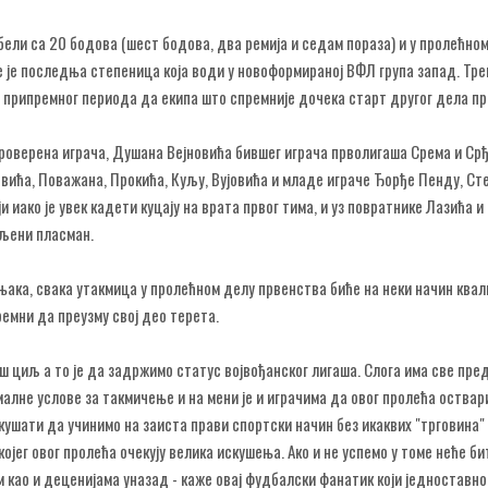
бели са 20 бодова (шест бодова, два ремија и седам пораза) и у пролећно
је је последња степеница која води у новоформираној ВФЛ група запад. Тр
у припремног периода да екипа што спремније дочека старт другог дела пр
проверена играча, Душана Вејновића бившег играча прволигаша Срема и Ср
евића, Поважана, Прокића, Куљу, Вујовића и младе играче Ђорђе Пенду, С
 иако је увек кадети куцају на врата првог тима, и уз повратнике Лазића и
ељени пласман.
ака, свака утакмица у пролећном делу првенства биће на неки начин ква
ремни да преузму свој део терета.
ш циљ а то је да задржимо статус војвођанског лигаша. Слога има све пре
малне услове за такмичење и на мени је и играчима да овог пролећа оства
ушати да учинимо на заиста прави спортски начин без икаквих "трговина"
јег овог пролећа очекују велика искушења. Ако и не успемо у томе неће бит
 као и деценијама уназад - каже овај фудбалски фанатик који једноставно