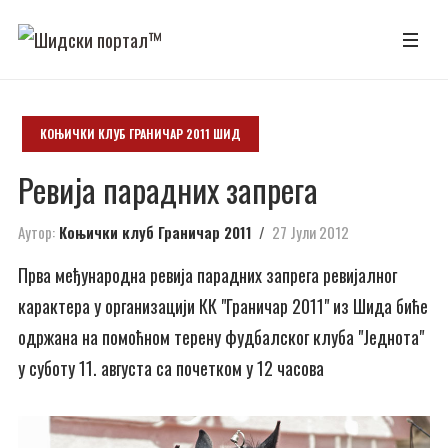
КОЊИЧКИ КЛУБ ГРАНИЧАР 2011 ШИД
Ревија парадних запрега
Аутор:
Коњички клуб Граничар 2011
27 Јули 2012
Прва међународна ревија парадних запрега ревијалног
карактера у организацији КК "Граничар 2011" из Шида биће
одржана на помоћном терену фудбалског клуба "Једнота"
у суботу 11. августа са почетком у 12 часова