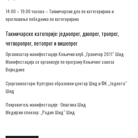
14.00 – 19.00 часова – Такмичарски део по категоријама и
проглашење победника по категоријама
Такмичарске категорије: једнопрег, двопрег, тропрег,
четворопрег, петопрег и вишепрег
Организатор манифестације Коњички клуб „Граничар 2011“ Шид
Манифестација се организује по програму Коњичког савеза
Војводине
Суорганизатори: Културно образовни центар Шид и ФК „Једнота“
Шид
Покровитељ манифестације : Општина Шид
Медијски спонзор: „Радио Шид“ Шид