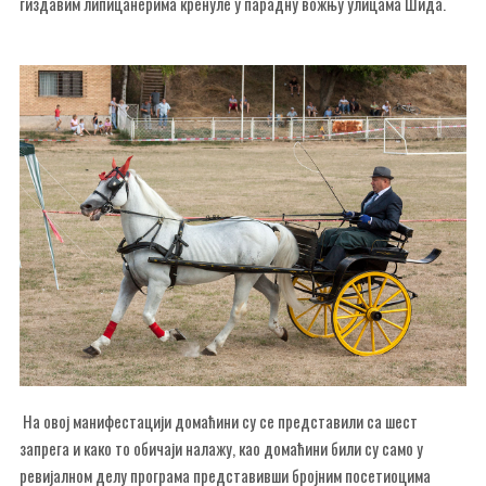
гиздавим липицанерима кренуле у парадну вожњу улицама Шида.
На овој манифестацији домаћини су се представили са шест
запрега и како то обичаји налажу, као домаћини били су само у
ревијалном делу програма представивши бројним посетиоцима