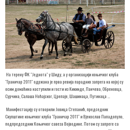
На терену ФК "Једнота" у Шиду, а у организацији коњичког клуба
"Граничар 2011" одржана је прва ревија парадних запрега на којој су
осим домаћина наступили и гости из Кикинде, Панчева, Обреновца,
Сурчина, Салаша Ноћајског, Црепаје, Шашинаца, Путинаца ...
Манифестацију су отворили Јовица Степанић, председник
Скупштине коњичког клуба "Граничар 2011" и Вјекослав Пападопуло,
подпредседник Коњичког савеза Војводине. Потом су запреге са