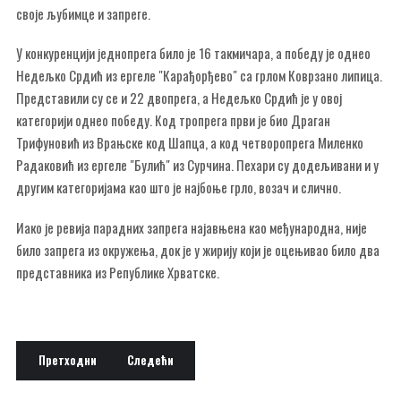
своје љубимце и запреге.
У конкуренцији једнопрега било је 16 такмичара, а победу је однео
Недељко Срдић из ергеле "Карађорђево" са грлом Коврзано липица.
Представили су се и 22 двопрега, а Недељко Срдић је у овој
категорији однео победу. Код тропрега први је био Драган
Трифуновић из Врањске код Шапца, а код четворопрега Миленко
Радаковић из ергеле "Булић" из Сурчина. Пехари су додељивани и у
другим категоријама као што је најбоње грло, возач и слично.
Иако је ревија парадних запрега најавњена као међународна, није
било запрега из окружења, док је у жирију који је оцењивао било два
представника из Републике Хрватске.
Претходни чланак: Ревија парадних запрега
Следећи чланак: Све спремно за Фијакеријаду
Претходни
Следећи