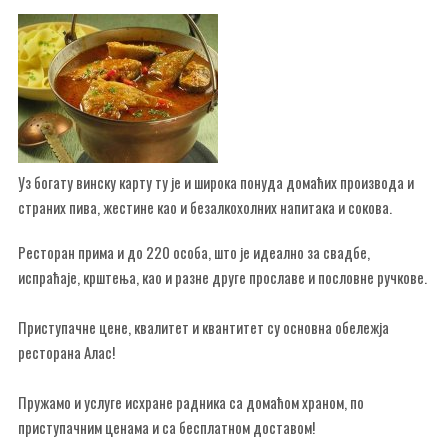
Уз богату винску карту ту је и широка понуда домаћих производа и
страних пива, жестине као и безалкохолних напитака и сокова.
Ресторан прима и до 220 особа, што је идеално за свадбе,
испраћаје, крштења, као и разне друге прославе и пословне ручкове.
Приступачне цене, квалитет и квантитет су основна обележја
ресторана Алас!
Пружамо и услуге исхране радника са домаћом храном, по
приступачним ценама и са бесплатном доставом!