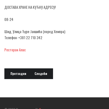
ДОСТАВА ХРАНЕ НА КУЋНУ АДРЕСУ!
08-24
Шид, Улица Ђуре Јакшића (поред Хемпра)
Телефон: +381 22 710 342
Ресторан Алас
Претходни чланак: Ресторан Боем
Следећи чланак: Ресторан Сремски конак
Претходни
Следећи