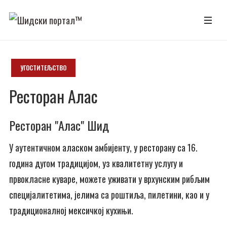
УГОСТИТЕЉСТВО
Ресторан Алас
Ресторан "Алас" Шид
У аутентичном аласком амбијенту, у ресторану са 16.
година дугом традицијом, уз квалитетну услугу и
првокласне куваре, можете уживати у врхунским рибљим
специјалитетима, јелима са роштиља, пилетини, као и у
традиционалној мексичкој кухињи.