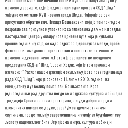
Након свете мисе, сви почасни гости и жупљани, запутили су се у
црквено двориште, гдје је одржан пригодни програм ХКД "Шид"
заједно са осталим КУД - овима града Шида. Најприје се сви
присутнима обратио влч. Никица Бошњаковић, који је том пригодом
позравио све присутне и упознао их са плановима даљње изградње
пасторалног центра у оквиру нове црквене куће која је купљена
прошле године и у којој се сада одржава вјеронаук за младе, пробе
фолклора и тамбурашког оркестра као и све остале активности
црквеног и духовног живота.Потом је све присутне поздравио
председник ХКД-а " Шид ", Јосип Ходак, који је том приликом
нагласио: " Разлог нашем данашјем окупљању јесте прва годишњица
рада ХКД "Шид", које је основано 11. липња 2010. године , на
иницијативу и уз велику помоћ влч. Бошњаковића. Кроз
једногодишњи рад друштва негује се и одржава културна и обичајна
традиција Хрвата на овим просторима, а људи доброга срца и
племенитих намера се друже, сарађују са другим етничким
скупинама, представљају савременицима и чувају за будућност сву
љепоту националног бића. Јер пјесма и игра, култура и обичаји