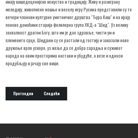
имају вишедеценијско искуство и традицију. Живу и разиграну
мелодију, живописне ношње и веселу игру Русина представили су те
вечери чланови културно уметничког друштва "Ђура Киш" и на крају
поново домаћини старија фолклорна група ХКД-а "Шид". Уз велику
захвалност драгом Богу, што им је дао здравље, чисти ум и
племенито срце, Шидјани су се растали од гостију и заказали ново
дружење врло ускоро, уз жеље да се добра сарадња и суживот
народа на овим просторима настави и убудуће, а везе и односи
продубљују и јачају све више.
Претходни чланак: Припрема цркве у Моровићу
Следећи чланак: Диван је кићени Сријем
Претходни
Следећи