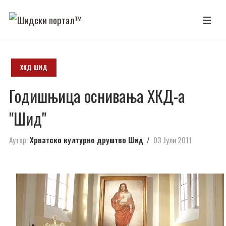
ХКД ШИД
Годишњица оснивања ХКД-а
"Шид"
Аутор:
Хрватско културно друштво Шид
03 Јули 2011