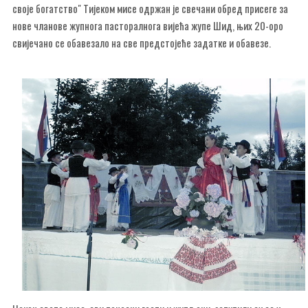
своје богатство" Тијеком мисе одржан је свечани обред присеге за
нове чланове жупнога пасторалнога вијећа жупе Шид, њих 20-оро
свијечано се обавезало на све предстојеће задатке и обавезе.