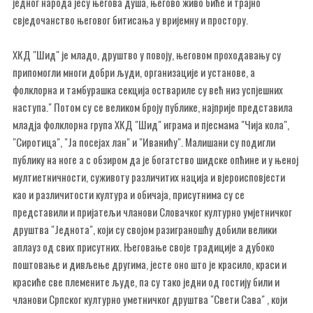
једног народа јесу његова душа, његово живо биће и трајно
свједочанство његовог битисања у вријемну и простору.
ХКД "Шид" је младо, друштво у повоју, његовом проходавању су
припомогли многи добри људи, организације и установе, а
фолклорна и тамбурашка секција оствариле су већ низ успјешних
наступа." Потом су се великом броју публике, најприје представила
младја фолклорна група ХКД "Шид" играма и пјесмама "Чија кола",
"Сиротица", "Ја посејах лан" и "Иванићу". Малишани су подигли
публику на ноге а с обзиром да је богатство шидске опћине и у њеној
мултиетничности, суживоту различитих нација и вјероисповјести
као и различитости култура и обичаја, присутнима су се
представили и пријатељи чланови Словачког културно умјетничког
друштва "Једнота", који су својом разиграношћу добили велики
аплауз од свих присутних. Његовање своје традиције а дубоко
поштовање и дивљење другима, јесте оно што је красило, краси и
красиће све племените људе, па су тако једни од гостију били и
чланови Српског културно уметничког друштва "Свети Сава" , који