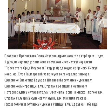
Прослава Пресветога Срца Исусова, црквенога года кирбаја у Шиду,
1. јула, понајприје је започела свечаном мисом у жупној цркви
"Пресветога Срца Исусовог", коју је предводио сријемски бискуп
монс. мр. Ђуро Гашпаровић уз присуство генералног викара
Сријемске бискупије Едуарда Шпановића жупника и декана у
Сријемској Митровици, влч. Стјепана Баришића жупника у
Петроварадину и управитеља "Светишта Госпе Текијске", потом влч.
Стјепана Кљајића жупника у Инђији, влч. Михаила Режака,
Гркокатоличког жупника и декана у Шиду, влч. Здравка Чабрајца