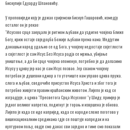
бискупије Едуарду Шпановићу.
У проповиједи коју је држао сријемски бискуп Гашаровић, измедју
осталог он је рекао:
"Исусово срце закуцало је ритмом љубави да уздигне човјека ближе
Богу, криж остаје свједоџба Божије љубави према нама. Медјутим
данашњи народ удаљио се од Бога, у човјеку недостаје свјетлости
а свјетлост је сам Исус.Без Исуса радја се мржња, убијање
уништење, а да би срце човјека опоменуо, потребно је да долазимо
Исусу у цркву јер нас је сам Исус позвао. Јер сваком човјеку
потребан је душевни одмор а то уточиште нам управо црква пружа.
слога и љубав, сведочиће присуство Исуса Христа и због тога је
потребно живјети правим кршћанским животом. Лијепо је кад се
изградјује, а црква "Пресветога Срца Исусовог "у Шиду, примјер је
једног великог напретка, подигнут је торањ и извршена је обнова.
Лијепо је када се иде напријед, када се народи сложе поготово у
вишенационалним срединама гдје се поштује напредак и на
културном пољу, овдје смо данас сви заједно и тиме смо показали