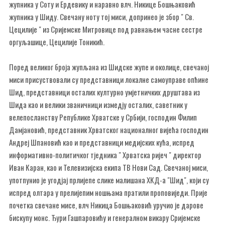
жупника у Соту и Ердевику и наравно влч. Никице Бошњаковић
жупника у Шиду. Свечану ноту тој миси, допринео је збор " Св.
Цецилије " из Сријемске Митровице под равнањем часне сестре
оргуљашице, Цецилије Тоникић.
Поред великог броја жупљана из Шидске жупе и околице, свечаној
миси присуствовали су представници локалне самоуправе опћине
Шид, представници осталих културно умјетничких друштава из
Шида као и велики званичници измедју осталих, саветник у
велепосланству Републике Хрватске у Србији, господин Филип
Дамјановић, представник Хрватског националног вијећа господин
Андреј Шпановић као и представници медијских кућа, испред
информативно-политичког тједника " Хрватска ријеч " директор
Иван Каран, као и Телевизијска екипа ТВ Нови Сад. Свечаној миси,
употпунио је угодјај прлијепе слике малишана ХКД-а "Шид", који су
испред олтара у прелијепим ношњама пратили проповиједи. Прије
почетка свечане мисе, влч Никица Бошњаковић уручио је дарове
бискупу монс. Ђури Гашпаровићу и генералном викару Сријемске