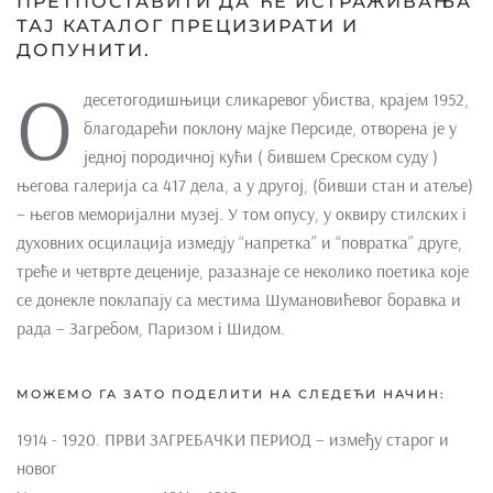
ПРЕТПОСТАВИТИ ДА ЋЕ ИСТРАЖИВАЊА
ТАЈ КАТАЛОГ ПРЕЦИЗИРАТИ И
ДОПУНИТИ.
О
десетогодишњици сликаревог убиства, крајем 1952,
благодарећи поклону мајке Персиде, отворена је у
једној породичној кући ( бившем Среском суду )
његова галерија са 417 дела, а у другој, (бивши стан и атеље)
– његов меморијални музеј. У том опусу, у оквиру стилских i
духовних осцилација измедју “напретка” и “повратка” друге,
треће и четврте деценије, разазнаје се неколико поетика које
се донекле поклапају са местима Шумановићевог боравка и
рада – Загребом, Паризом i Шидом.
МОЖЕМО ГА ЗАТО ПОДЕЛИТИ НА СЛЕДЕЋИ НАЧИН:
1914 - 1920. ПРВИ ЗАГРЕБАЧКИ ПЕРИОД – између старог и
новог