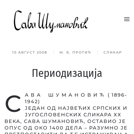
Skip to main content
10 АВГУСТ 2008
М. Б. ПРОТИЋ
СЛИКАР
Периодизација
С
А В А Ш У М А Н О В И Ћ ( 1896-
1942)
ЈЕДАН ОД НАЈВЕЋИХ СРПСКИХ И
ЈУГОСЛОВЕНСКИХ СЛИКАРА XX
ВЕКА, САВА ШУМАНОВИЋ, ОСТАВИО ЈЕ
ОПУС ОД ОКО 1400 ДЕЛА – РАЗУМНО ЈЕ