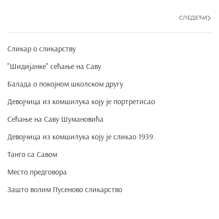
СЛЕДЕЋИ
Сликар о сликарству
"Шидијанке" сећање на Саву
Балада о покојном школском другу
Девојчица из комшилука коју је портретисао
Сећање на Саву Шумановића
Девојчица из комшилука коју је сликао 1939.
Танго са Савом
Место предговора
Зашто волим Пусеново сликарство