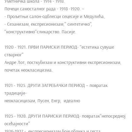
Уметничка школа - 1914 - 1918.
Почеци самосталног рада - 1918 -1920. –
- Прољетњи салон-одблесци сецесије и Медулића,
- Сезанизам, експресионизам,'' синтетичко'',
''конструктивно''сликарство. Пасије.
1920 - 1921. ПРВИ ПАРИСКИ ПЕРИОД- ''естетика сувуше
стварног''
Андре Лот, посткубизам и конструктивни експресионизам,
почетак неокласицизма.
1921 - 1925. ДРУГИ ЗАГРЕБАЧКИ ПЕРИОД – повратак
традицији-
неокласицизам, Пусен, Енгр, идеално
1925 - 1928. ДРУГИ ПАРИСКИ ПЕРИОД- повратак''непосредној
осећајности''
1926-1927.- експресионизам боје облика и геста